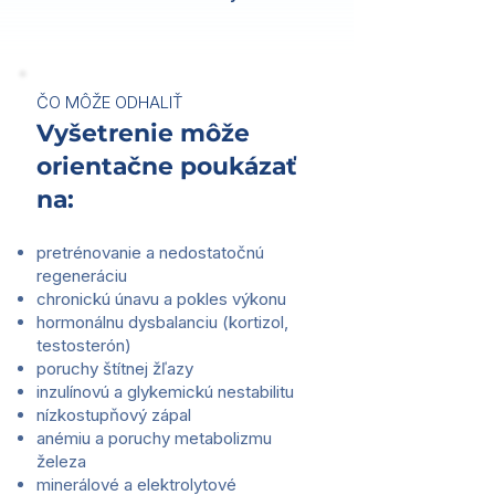
ČO MÔŽE ODHALIŤ
Vyšetrenie môže
orientačne poukázať
na:
pretrénovanie a nedostatočnú
regeneráciu
chronickú únavu a pokles výkonu
hormonálnu dysbalanciu (kortizol,
testosterón)
poruchy štítnej žľazy
inzulínovú a glykemickú nestabilitu
nízkostupňový zápal
anémiu a poruchy metabolizmu
železa
minerálové a elektrolytové