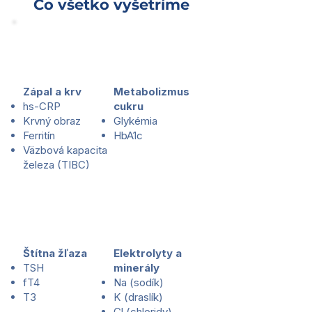
Čo všetko vyšetríme
Zápal a krv
Metabolizmus
hs-CRP
cukru
Krvný obraz
Glykémia
Ferritín
HbA1c
Väzbová kapacita
železa (TIBC)
Štítna žľaza
Elektrolyty a
TSH
minerály
fT4
Na (sodík)
T3
K (draslík)
Cl (chloridy)