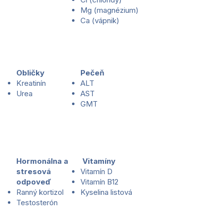
Mg (magnézium)
Ca (vápnik)
Obličky
Pečeň
Kreatinín
ALT
Urea
AST
GMT
Hormonálna a
Vitamíny
stresová
Vitamín D
odpoveď
Vitamín B12
Ranný kortizol
Kyselina listová
Testosterón