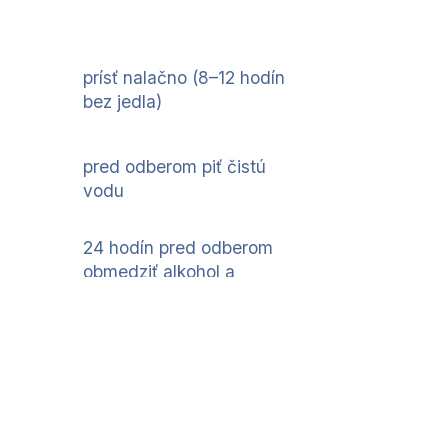
Odporúčania pred
odberom
prísť nalačno (8–12 hodín
bez jedla)
pred odberom piť čistú
vodu
24 hodín pred odberom
obmedziť alkohol a
intenzívnu fyzickú záťaž
odber ráno (najmä kvôli
kortizolu)