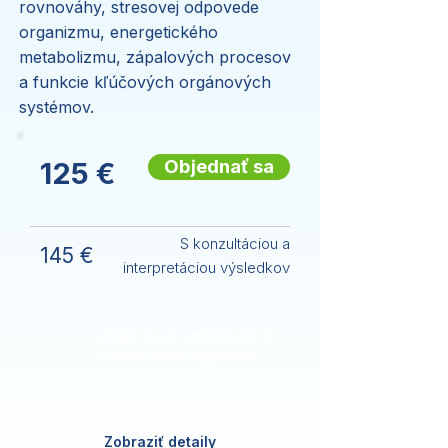
rovnováhy, stresovej odpovede
organizmu, energetického
metabolizmu, zápalových procesov
a funkcie kľúčových orgánových
systémov.
Objednať sa
125 €
S konzultáciou a
145 €
interpretáciou výsledkov
Jeden odber, ucelený obraz
o stave vášho organizmu.
Zobraziť detaily