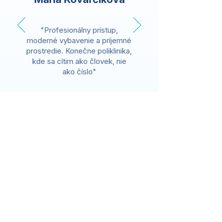
"Profesionálny prístup,
moderné vybavenie a príjemné
prostredie. Konečne poliklinika,
kde sa cítim ako človek, nie
ako číslo"
Kontaktujte nás
Radi Vám pomôžeme s
objednaním alebo otázkami