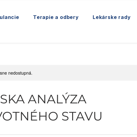
ulancie
Terapie a odbery
Lekárske rady
asne nedostupná.
SKA ANALÝZA
VOTNÉHO STAVU