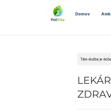
Domov
Amb
Táto služba je doč
LEKÁR
ZDRA