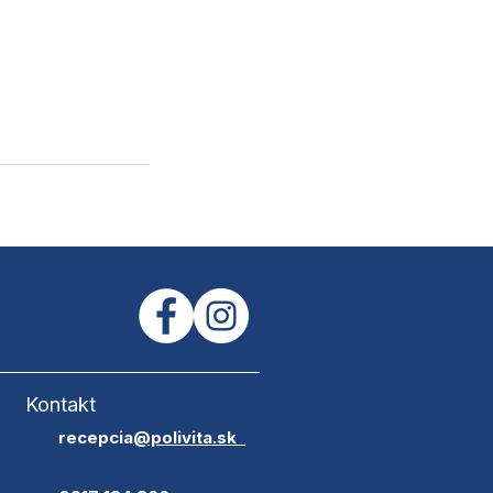
Kontakt
​recepcia
@polivita.sk