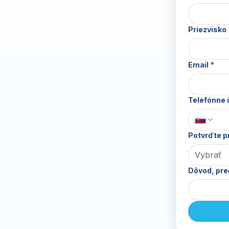
Priezvisko
Email
*
Telefónne 
Potvrďte p
Vybrať
Dôvod, pre