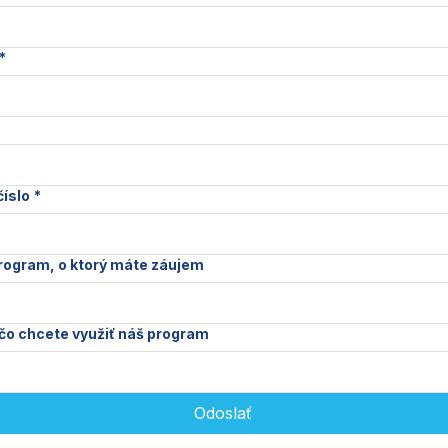
*
číslo
*
rogram, o ktorý máte záujem
čo chcete využiť náš program
Odoslať