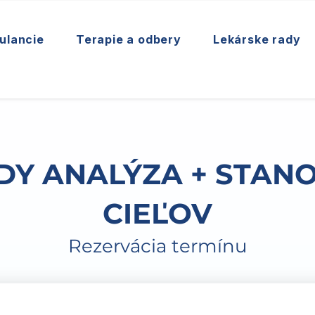
ulancie
Terapie a odbery
Lekárske rady
DY ANALÝZA + STAN
CIEĽOV
Rezervácia termínu