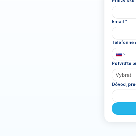
Priezvisko
Email
*
Telefónne 
Potvrďte p
Vybrať
Dôvod, pre