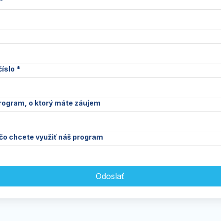
*
číslo
*
rogram, o ktorý máte záujem
čo chcete využiť náš program
Odoslať