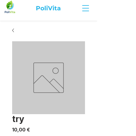
PoliVita
try
Price
10,00 €