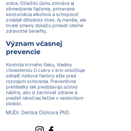
srdce. Dôležitú úlohu zohráva aj
obmedzenie fajčenia, primeraná
konzumácia alkoholu a schopnosť
zvládať dlhodobý stres. Aj menšie, ale
trvalé zmeny dokážu priniesť citeľné
zdravotné benefity.
Význam včasnej
prevencie
Kontrola krvného tlaku, hladiny
cholesterolu či cukru v krvi umožňuje
odhaliť rizikové faktory ešte pred
rozvojom ochorenia. Preventívne
prehliadky tak predstavujú účinný
nástroj, ako si zachovať zdravie a
predísť náročnej liečbe v neskoršom
období.
MUDr. Denisa Osinova PhD.